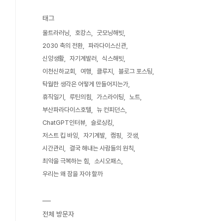
태그
울트라러닝
호캉스
굿모닝해빗
2030 축의 전환
파라다이스신관
신앙생활
자기계발러
식스해빗
이천신하교회
여행
클루지
블로그 포스팅
탁월한 생각은 어떻게 만들어지는가
휴직일기
루틴의힘
가스라이팅
노트
부산파라다이스호텔
뉴 컨피던스
ChatGPT인터뷰
슬로싱킹
저스트 킵 바잉
자기계발
캠핑
갓생
시간관리
결국 해내는 사람들의 원칙
최악을 극복하는 힘
소시오패스
우리는 왜 잠을 자야 할까
전체 방문자