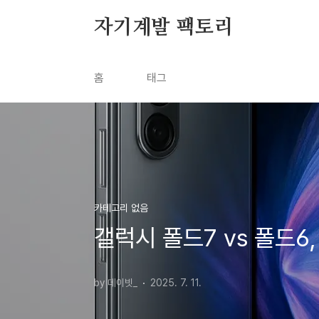
본문 바로가기
자기계발 팩토리
홈
태그
카테고리 없음
갤럭시 폴드7 vs 폴드6
by 데이빗_
2025. 7. 11.