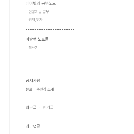
데이빗의 공부노트
인공지능 공부
경제,투자
---------------------------
미발행 노트들
책쓰기
공지사항
블로그 주인장 소개
최근글
인기글
최근댓글