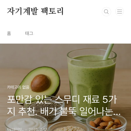
본문 바로가기
자기계발 팩토리
홈
태그
카테고리 없음
포만감 있는 스무디 재료 5가
지 추천. 배가 불뚝 일어나는
다이어트 스무디
by 데이빗_
2025. 7. 12.