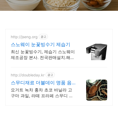
http://jseng.org
광고
스노웨이 눈꽃빙수기 제습기
최신 눈꽃빙수기, 제습기 스노웨이
제조공장 본사. 전국판매설치.해외
수출 문의
http://doubleday.kr
광고
스무디재료 더블데이 명품 음
료베이스 전문
요거트 녹차 홍차 초코 바닐라 고
구마 과일, 라떼 프라페 스무디 음
료베이스 전문