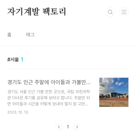
본문 바로가기
자기계발 팩토리
홈
태그
서울
1
경기도 인근 주말에 아이들과 가볼만한 곳, 국립과천과학관 다녀온 후기
경기도 서울 인근 가볼 만한 곳으로, 국립 과천과학
관 다녀온 후기를 공유해 보려고 합니다. 주말만 되
면 아이들과 시간을 어떻게 보내야 할지 참 고민이
더라구요. 집에만 있자니 매번 휴대폰 또는 TV를
2023. 10. 13.
끼고 있고, 하다못해 키즈파크라도 나가면 기본 5만
원에, 밥 먹고 이것저것 구경하고 하다보면 10만 원
1
우습지도 않게 깨지니까요. 경기도권 서울 근교에서
저렴하게 가볼 곳 없나 검색하다가 과학관이 생각났