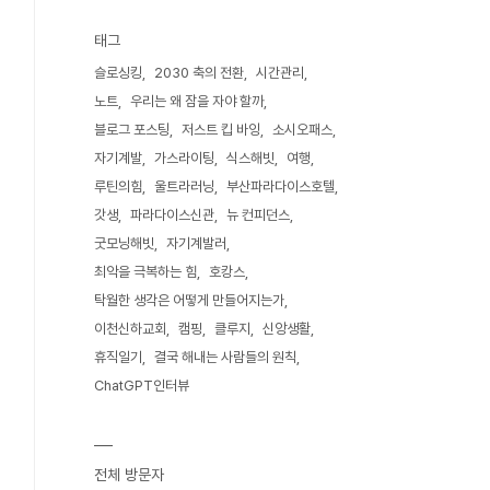
태그
슬로싱킹
2030 축의 전환
시간관리
노트
우리는 왜 잠을 자야 할까
블로그 포스팅
저스트 킵 바잉
소시오패스
자기계발
가스라이팅
식스해빗
여행
루틴의힘
울트라러닝
부산파라다이스호텔
갓생
파라다이스신관
뉴 컨피던스
굿모닝해빗
자기계발러
최악을 극복하는 힘
호캉스
탁월한 생각은 어떻게 만들어지는가
이천신하교회
캠핑
클루지
신앙생활
휴직일기
결국 해내는 사람들의 원칙
ChatGPT인터뷰
전체 방문자