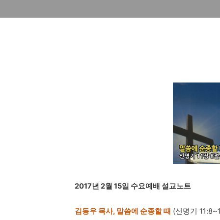
2017
년
2
월
15
일 수요예배 설교노트
김동우 목사
,
말씀에 순종할 때
(
신명기
11:8~