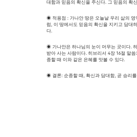
대함과 믿음의 확신을 주신다
.
그 믿음의 확
◉
적용점
:
가나안 땅은 오늘날 우리 삶의 
럼
,
이 땅에서도 믿음의 확신을 지키고 담대
다
.
◉
가나안은 하나님의 눈이 머무는 곳이다
.
받아 사는 사람이다
.
히브리서
4
장
16
절 말
종할 때 이와 같은 은혜를 맛볼 수 있다
.
◉
결론
:
순종할 때
,
확신과 담대함
,
곧 승리를