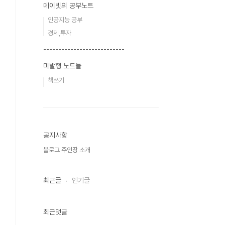
데이빗의 공부노트
인공지능 공부
경제,투자
---------------------------
미발행 노트들
책쓰기
공지사항
블로그 주인장 소개
최근글
인기글
최근댓글