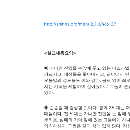
http://shinha.org/menu2_1_1/466129
<
설교내용요약
>
◉ 가나안 진입을 눈앞에 두고 있는 이스라
가르시고
,
대적들을 쫓아내시고
,
광야에서 만
오늘날의 성도들도 이와 같다
.
공로 없이 죄
시는 기적을 체험하며 살아왔다
.
그들이 순
à
있다
.
◉
순종할 때 강성할 것이다
.
광야
2
세대는 어
대들이다
.
전 세대는 가나안 진입을 눈 앞에
두려움
,
실패의 기억 앞에 있는 그들에게 
약속하신다
.
구원은 칼과 창에 있지 않다
.
강