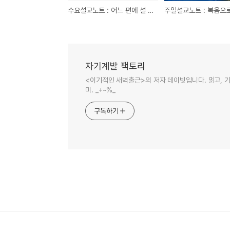
수요설교노트 : 어느 편에 설 것인가 (최영훈 목사)
자기계발 팩토리
<이기적인 새벽출근>의 저자 데이빗입니다. 읽고, 기록
미. _+~%_
구독하기