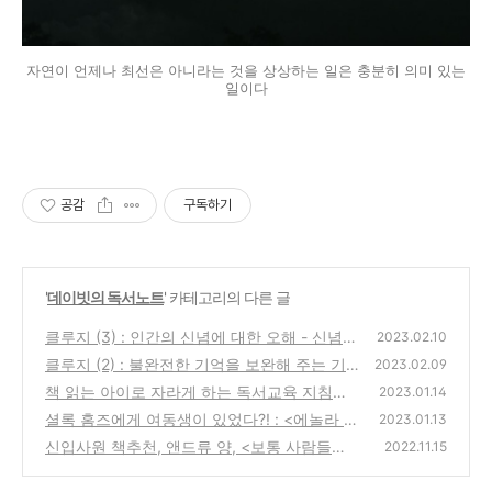
자연이 언제나 최선은 아니라는 것을 상상하는 일은 충분히 의미 있는
일이다
공감
구독하기
'
데이빗의 독서노트
' 카테고리의 다른 글
클루지 (3) : 인간의 신념에 대한 오해 - 신념은
2023.02.10
과연 믿을 만한가?
클루지 (2) : 불완전한 기억을 보완해 주는 기
(0)
2023.02.09
억술
책 읽는 아이로 자라게 하는 독서교육 지침서 :
(0)
2023.01.14
<초등 매일 독서의 힘>
셜록 홈즈에게 여동생이 있었다?! : <에놀라 홈
(0)
2023.01.13
즈> 를 보고나서
신입사원 책추천, 앤드류 양, <보통 사람들의
(0)
2022.11.15
전쟁> : 나도 실업자가 될 수 있다고??
(2)