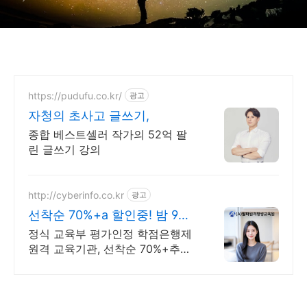
https://pudufu.co.kr/
광고
자청의 초사고 글쓰기,
종합 베스트셀러 작가의 52억 팔
린 글쓰기 강의
http://cyberinfo.co.kr
광고
선착순 70%+a 할인중! 밤 9시
까지 상담가능!
정식 교육부 평가인정 학점은행제
원격 교육기관, 선착순 70%+추가
할인 모바일 수강 가능, 이수율 높
은 알파원격평생교육원 심리학 학
위취득!