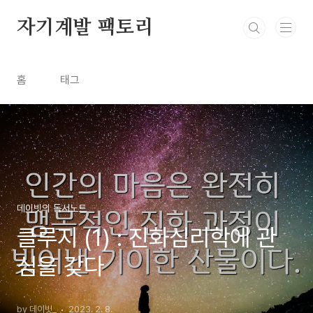
본문 바로가기
자기계발 팩토리
홈
태그
데이빗의 독서노트
클루지 (1) : 진화심리학에 관
심을 갖다
by 데이빗_
2023. 2. 8.