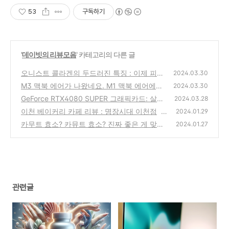
53
구독하기
'
데이빗의 리뷰모음
' 카테고리의 다른 글
오니스트 콜라겐의 두드러진 특징 : 이제 피부
2024.03.30
에 신경을 좀 써야겠습니다.
M3 맥북 에어가 나왔네요. M1 맥북 에어에서
(25)
2024.03.30
업그레이드 고민중.
GeForce RTX4080 SUPER 그래픽카드: 살지
(27)
2024.03.28
말지 딱 정해드림
이천 베이커리 카페 리뷰 : 명장시대 이천점
(23)
2024.01.29
(4
카무트 효소? 카뮤트 효소? 진짜 좋은 게 맞는
4)
2024.01.27
지 알아보자.
(30)
관련글