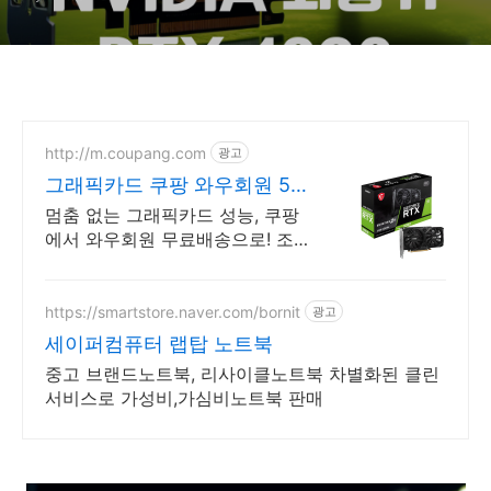
http://m.coupang.com
광고
그래픽카드 쿠팡 와우회원 5%
캐시적립
멈춤 없는 그래픽카드 성능, 쿠팡
에서 와우회원 무료배송으로! 조용
한 그래픽카드, 게임에 집중! 와우
회원 무료반품 혜택!
https://smartstore.naver.com/bornit
광고
세이퍼컴퓨터 랩탑 노트북
중고 브랜드노트북, 리사이클노트북 차별화된 클린
서비스로 가성비,가심비노트북 판매