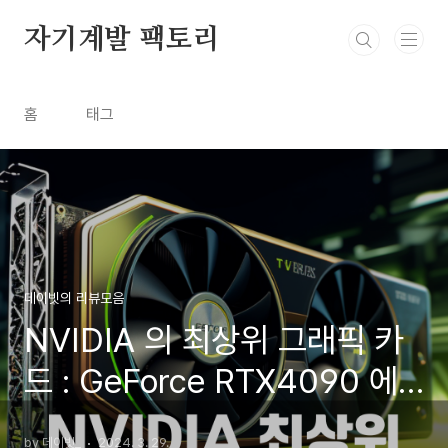
본문 바로가기
자기계발 팩토리
홈
태그
데이빗의 리뷰모음
NVIDIA 의 최상위 그래픽 카
드 : GeForce RTX4090 에
대해 알아보자.
by 데이빗_
2024. 3. 29.