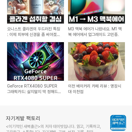
오니스트 콜라겐의 두드러진 특징
M3 맥북 에어가 나왔네요. M1 맥
: 이제 피부에 신경을 좀 써야겠습
북 에어에서 업그레이드 고민중.
니다.
GeForce RTX4080 SUPER
이천 베이커리 카페 리뷰 : 명장시
그래픽카드: 살지말지 딱 정해드
대 이천점
림
자기계발 팩토리
<이기적인 새벽출근>의 저자 데이빗입니다. 읽고, 기록하고,