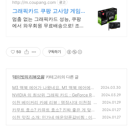
http://m.coupang.com
광고
그래픽카드 쿠팡 고사양 게임
끊김 없이
멈춤 없는 그래픽카드 성능, 쿠팡
에서 와우회원 무료배송으로! 조용
한 그래픽카드, 게임에 집중! 와우
회원 무료반품 혜택!
50
구독하기
'
데이빗의 리뷰모음
' 카테고리의 다른 글
M3 맥북 에어가 나왔네요. M1 맥북 에어에서
2024.03.30
업그레이드 고민중.
NVIDIA 의 최상위 그래픽 카드 : GeForce RTX
(27)
2024.03.29
4090 에 대해 알아보자.
이천 베이커리 카페 리뷰 : 명장시대 이천점
(25)
2024.01.29
(4
카무트 효소? 카뮤트 효소? 진짜 좋은 게 맞는
4)
2024.01.27
지 알아보자.
이천 맛집 소개: 민가네 매운양푼갈비찜 : 이천
(30)
2024.01.27
가볼만한곳.
(39)