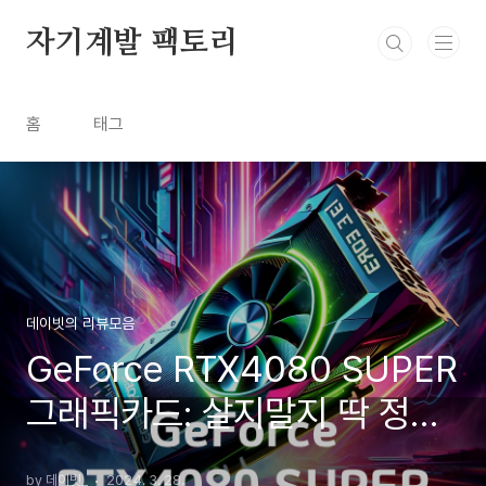
본문 바로가기
자기계발 팩토리
홈
태그
데이빗의 리뷰모음
GeForce RTX4080 SUPER
그래픽카드: 살지말지 딱 정해
드림
by 데이빗_
2024. 3. 28.