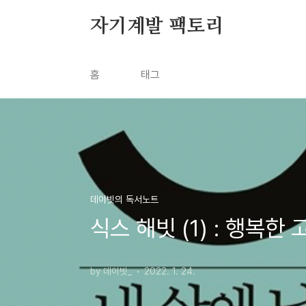
본문 바로가기
자기계발 팩토리
홈
태그
데이빗의 독서노트
식스 해빗 (1) : 행복
by 데이빗_
2022. 1. 24.