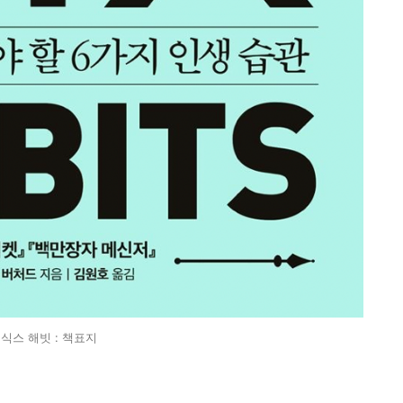
식스 해빗 : 책표지