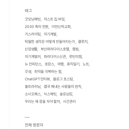
태그
굿모닝해빗
저스트 킵 바잉
2030 축의 전환
이천신하교회
가스라이팅
자기계발
탁월한 생각은 어떻게 만들어지는가
클루지
신앙생활
부산파라다이스호텔
캠핑
자기계발러
파라다이스신관
루틴의힘
뉴 컨피던스
호캉스
여행
휴직일기
노트
갓생
최악을 극복하는 힘
ChatGPT인터뷰
블로그 포스팅
울트라러닝
결국 해내는 사람들의 원칙
소시오패스
식스해빗
슬로싱킹
우리는 왜 잠을 자야 할까
시간관리
전체 방문자