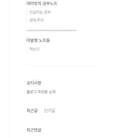
데이빗의 공부노트
인공지능 공부
경제,투자
---------------------------
미발행 노트들
책쓰기
공지사항
블로그 주인장 소개
최근글
인기글
최근댓글