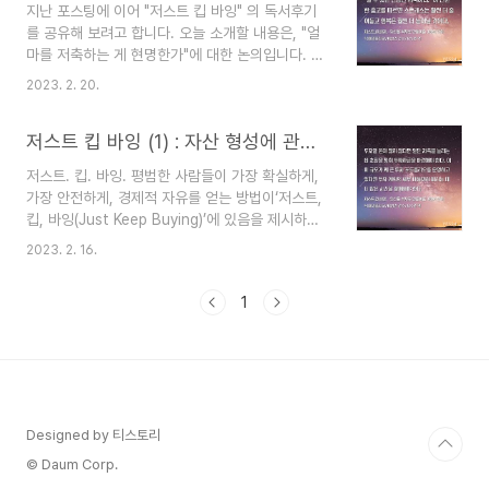
지난 포스팅에 이어 "저스트 킵 바잉" 의 독서후기
이프스타일의 업그레이드를 일컬어 "라이프스타일
를 공유해 보려고 합니다. 오늘 소개할 내용은, "얼
크리프"라고 합니다. 오늘 소개할 "저스트 킵 바잉"
마를 저축하는 게 현명한가"에 대한 논의입니다. 아
의 내용에서는, 소득이 늘었을 때 어느 정도의 라이
마 많은 사람들의 공통된 고민이 아닐까 싶네요. 지
프스타일 크리프가 허용되는지에 대해 가이드라인
2023. 2. 20.
금 나의 저축률과 저축액이 충분한가에 대한 회의는
을 제시하고 있습니다. 아마도, 은퇴할 때 얼마만큼
누구나 가지고 있습니다. 내가 너무 적게 저축하는
의 자금이 필요한지에 대한 계획이 나름대로 있을
저스트 킵 바잉 (1) : 자산 형성에 관한 새로운 관점
거 아닌가, 과소비하고 있는 건 아닌가 하는 죄책감
것입니다. ..
을 가지지 않은 사람이 있을까 싶네요. 저는 그렇거
저스트. 킵. 바잉. 평범한 사람들이 가장 확실하게,
든요. 이걸 사도 되나, 저축해야 하나, 늘 고민하고
가장 안전하게, 경제적 자유를 얻는 방법이‘저스트,
또 고민하는 인생... ㅜㅜ 그런 제 마음과 저자의 의
킵, 바잉(Just Keep Buying)’에 있음을 제시하는
도가 닿았는지, 저자는 저축액수에 관한 현실적인
책. 지속해서 투자를 해야 하는 이유와 그 실천적 방
조언을 합니다. 한 마디로 다음과 같아요. 할 수 있
2023. 2. 16.
법 21가지를 제안한다. 출간 즉시 아마존 분야 1위
는 만큼만 저축하라 어찌 보면 무책임하게 들릴 수
에 올랐으며, 《아주 작은 습관의 힘》 제임스 클리어
도 있고, 돈에 대해서 너무 루즈한 태도가 아닌가 싶
1
와 《돈의 심리학》 모건 하우절은 물론 박세익, 오건
을..
영, 강환국, 박성진, 목대균 등 국내외 금융전문가들
의 극찬을 받았다. 모든 사람은 돈에 관한 질문에 직
면한다. “저축과 투자의 비율은 어떠해야 하는
가?”“투자는 언제부터 시작하면 좋은가?”“주식시
장이 폭락할 때는 어떻게 대처해야 하는가?”“가진
Designed by 티스토리
돈을 한꺼번에 투자해야 하는가, 매달 나눠서 투자
해야 하는가?”“은퇴를 앞둔 상태에서는 어..
© Daum Corp.