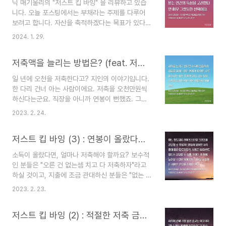
닉 매기울리의 "저스트 킵 바잉" 을 리뷰하고 있습
가장 영감을 얻었던 챕터에 나오는 이야기입니다.
니다. 오늘 포스팅에서는 부채라는 주제를 다루어
돈을 쓸 때 죄책감과 부담감을 덜어 주는 아주 효과
보려고 합니다. 자산을 축적하겠다는 목표가 있다
적인 방법에 관한 내용이에요. 결론부터 이야기 하
면, 일단 부채 청산을 최우선으로 생각하겠지요. 어
면 저자는 두 가지 기준을 제시합니다. 죄책감 없이
2024. 1. 29.
떤 의미에선 정석이기도 하고요. 하지만 저자는, 전
소비하는 방법 1. 즐기기 위해서 돈을 썼으면 그에
통적인 재테크 정석에 의문을 제기하고 있습니다.
해당하는 만큼 수익창출 자산을 투자할 것. 2. 성취
저축액을 늘리는 방법은? (feat. 저스트 킵 바잉)
빚이라고 무조건 다 나쁜 게 아니라는 것이죠. 저자
감을 높여..
는 두 가지 경우에 빚을 적당히 질 수 있다고 합니
일 년에 오천을 저축한다고? 지인의 이야기입니다.
다. 대출을 이용한 수익성 향상 대출을 이용해서 더
한 다리 건너 아는 사람이에요. 저축을 오천만원씩
큰 수익을 얻을 수 있다면, 대출을 받는 것이 유리하
하신다는군요. 직장을 아니까 연봉이 뻔했죠. 그런
겠죠. 우리는 그러한 이유로 학자금 대출을 받기도
데 일년에 오천이라. 소득의 반 이상이네요. 머리가
하고, 사업자금 대출을 받기도 합니다. 주택담보대
2023. 2. 24.
띵해졌어요. 나는 얼마쯤 되지? 에이. 여러분은 충
출도 같은 맥락이죠.을 받기도 합니다. 이자가 그리
분히 저축하고 계신가요? 대부분 고민해 보셨을 것
높은 수준이 아니라면, 더 높은 수익을 위해서 대출
저스트 킵 바잉 (3) : 연봉이 올랐다면 얼마나 저축해야 할까
같습니다. 과연 충분할까? 미래를 잘 준비하고 있는
을 사용하는 게..
걸까? 대부분 해 보셨을 것 같습니다. 지금보다 좀
소득이 올랐다면, 얼마나 저축해야 할까요? 보수적
더 많이 저축하고 싶다는 생각도 한번쯤은 가져 보
인 분들은 "오른 건 없는셈 치고 다 저축하자"라고
았겠죠. 저도 그랬습니다. 허리띠를 더 졸라맬수 있
하실 것이고, 지출에 조금 관대하신 분들은 "없는 셈
을까 저축을 늘릴 수 있을까요? 좀더 절약해 볼 수
치고 다 쓰자" 라고 하실지도 모르죠. ^^ 열심히 일
있겠죠. 저도 한때는 그랬습니다. 허리띠를 졸라매
2023. 2. 23.
한 댓가로 소득이 올랐으니, 어느 정도는 저축하고
는 거죠. 잉여 저축액을 늘리려고요. 거의 집착 수준
어느 정도는 라이프스타일을 즐겨도 될 것 같은데
이었죠. 비현실적이었어요. 통제불가능한 요소가 많
저스트 킵 바잉 (2) : 적절한 저축 금액은 얼마일까?
요, 그 기준을 정하는 방법이 있다면 참 좋겠죠? ^^
았습니다. 가..
삶에서 나 자신에게 보상하는 소소한 선물이나, 라